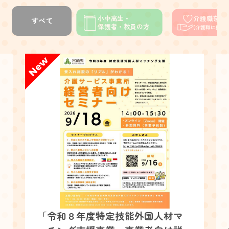
小中高生・
介護職を目
すべて
保護者・教員の方
(介護職に興味
「令和８年度特定技能外国人材マ