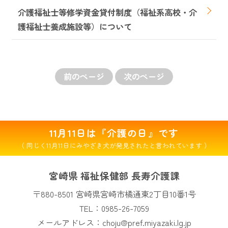
介護福祉士等修学資金貸付制度（福祉系高校・介
護福祉士養成施設等）について
前のページ
次のページ
11月11日は『介護の日』です
（ 同じく11月11日にみやざき犬が発見されたと言われています ）
宮崎県 福祉保健部 長寿介護課
〒880-8501 宮崎県宮崎市橘通東2丁目10番1号
TEL：
0985-26-7059
メールアドレス：
choju@pref.miyazaki.lg.jp