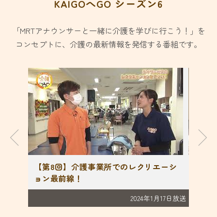
KAIGOへGO シーズン6
「MRTアナウンサーと一緒に介護を学びに行こう！」を
コンセプトに、介護の最新情報を発信する番組です。
へ介護
【第8回】介護事業所でのレクリエーシ
【第
ョン最前線！
現場
月15日放送
2024年1月17日放送