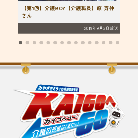
ン2総集
【第1回】介護BOY【介護職員】原 寿伸
【第
さん
れる
月10日放送
2019年9月3日放送