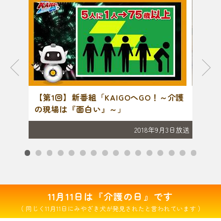
だろ
【第1回】新番組「KAIGOへGO！～介護
【第
の現場は『面白い』～」
行こ
月31日放送
2018年9月3日放送
11月11日は『介護の日』です
（ 同じく11月11日にみやざき犬が発見されたと言われています ）