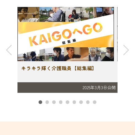
護職を
キラキラ輝く介護職員【総集編】
キラ
2025年3月3日公開
月13日放送