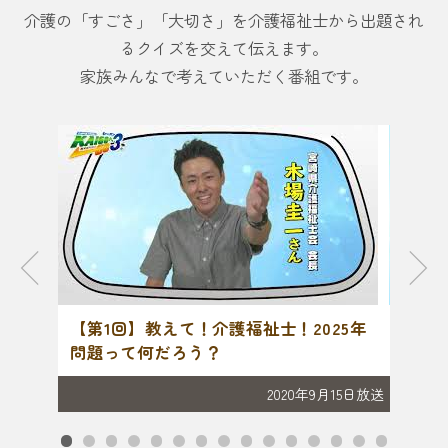
介護の「すごさ」「大切さ」を介護福祉士から出題され
るクイズを交えて伝えます。
家族みんなで考えていただく番組です。
介護の
【第1回】教えて！介護福祉士！2025年
【第
問題って何だろう？
祉士
月22日放送
2020年9月15日放送