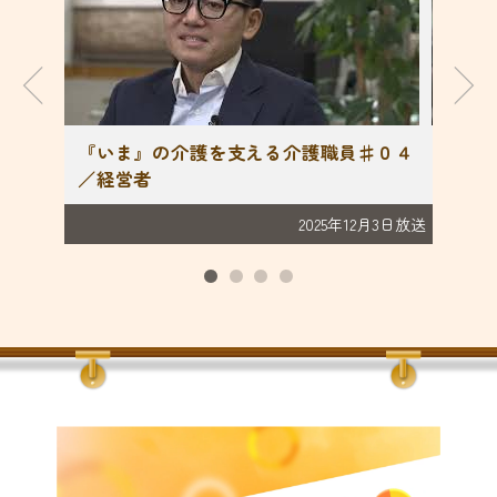
♯０１
『いま』の介護を支える介護職員♯０４
『い
／経営者
／外
月12日放送
2025年12月3日放送