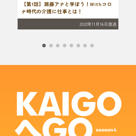
在宅介
【第1話】瀬藤アナと学ぼう！Withコロ
【第
インタ
ナ時代の介護に仕事とは！
仕事
2022年11月16日放送
月18日放送