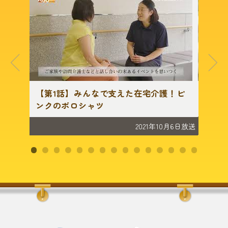
編）
【第1話】みんなで支えた在宅介護！ピ
【第
ンクのポロシャツ
2月2日放送
2021年10月6日放送