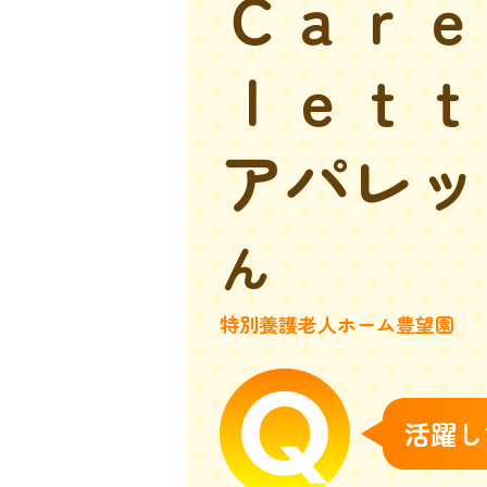
Ｃａｒｅ
ｌｅｔｔ
アパレッ
特別養護老人ホーム豊望園
活躍し