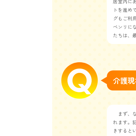
居室内に
トを進め
グもご利
ベンリに
たちは、
介護現
まず、な
れます。
きすると