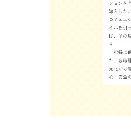
ションを
導入した
コミュニ
イルを引
ば、その
す。
記録に係
た、各職
元化が可
心・安全