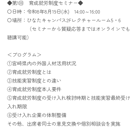
◆第1回 育成就労制度セミナー◆
〇日時：令和8年8月19日(水) 14:00～16:00
〇場所：ひなたキャンパス2Fレクチャールーム5・6
（セミナーから質疑応答まではオンラインでも
聴講可能）
＜プログラム＞
①宮崎県内の外国人材活用状況
②育成就労制度とは
③技能実習制度との違い
④育成就労制度本人要件
⑤育成就労制度の受け入れ検討時期と技能実習最終受け
入れ期限
⑥受け入れ企業の体制整備
その他、出席者同士の意見交換や個別相談会を実施